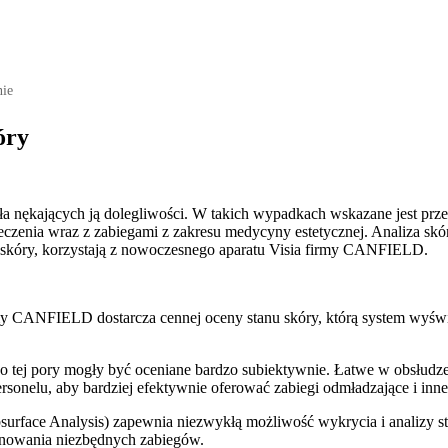
nie
óry
ródła nękających ją dolegliwości. W takich wypadkach wskazane jest p
eczenia wraz z zabiegami z zakresu medycyny estetycznej. Analiza s
an skóry, korzystają z nowoczesnego aparatu Visia firmy CANFIELD.
 CANFIELD dostarcza cennej oceny stanu skóry, którą system wyświet
do tej pory mogły być oceniane bardzo subiektywnie. Łatwe w obsłudze
rsonelu, aby bardziej efektywnie oferować zabiegi odmładzające i inn
surface Analysis) zapewnia niezwykłą możliwość wykrycia i analizy
anowania niezbędnych zabiegów.