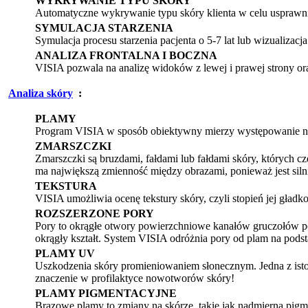
WYKRYWANIE TYPU SKÓRY
Automatyczne wykrywanie typu skóry klienta w celu usprawnien
SYMULACJA STARZENIA
Symulacja procesu starzenia pacjenta o 5-7 lat lub wizualizacj
ANALIZA FRONTALNA I BOCZNA
VISIA pozwala na analizę widoków z lewej i prawej strony or
Analiza skóry
:
PLAMY
Program VISIA w sposób obiektywny mierzy występowanie na
ZMARSZCZKI
Zmarszczki są bruzdami, fałdami lub fałdami skóry, których cz
ma największą zmienność między obrazami, ponieważ jest silnie
TEKSTURA
VISIA umożliwia ocenę tekstury skóry, czyli stopień jej gładko
ROZSZERZONE PORY
Pory to okrągłe otwory powierzchniowe kanałów gruczołów poto
okrągły kształt. System VISIA odróżnia pory od plam na pods
PLAMY UV
Uszkodzenia skóry promieniowaniem słonecznym. Jedna z istot
znaczenie w profilaktyce nowotworów skóry!
PLAMY PIGMENTACYJNE
Brązowe plamy to zmiany na skórze, takie jak nadmierna pigm