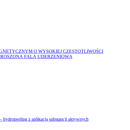
AGNETYCZNYM O WYSOKIEJ CZĘSTOTLIWOŚCI
ZPROSZONĄ FALĄ UDERZENIOWĄ
eeling z aplikacją substancji aktywnych
u