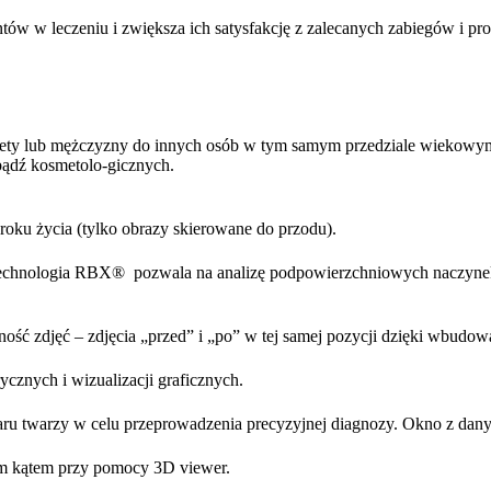
tów w leczeniu i zwiększa ich satysfakcję z zalecanych zabiegów i 
biety lub mężczyzny do innych osób w tym samym przedziale wiekowym
ądź kosmetolo-gicznych.
 roku życia (tylko obrazy skierowane do przodu).
hnologia RBX® pozwala na analizę podpowierzchniowych naczynek
ość zdjęć – zdjęcia „przed” i „po” w tej samej pozycji dzięki wbudo
znych i wizualizacji graficznych.
zaru twarzy w celu przeprowadzenia precyzyjnej diagnozy. Okno z dan
m kątem przy pomocy 3D viewer.