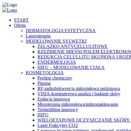
START
Oferta
DERMATOLOGIA ESTETYCZNA
Laseroterapia
MODELOWANIE SYLWETKI
ŻELAZKO ANTYCELLULITOWE
RZEŹBIENIE MIEŚNI POLEM ELEKTROM
REDUKCJA CELULLITU SKUPIONĄ I RO
ENDERMOLOGIA
HIFU – MODELOWANIE CIAŁA
KOSMETOLOGIA
Peeling chemiczny
Plasma
RF-radiofrekwencja mikroigłowa próżniowa
VISIA-komputerowa analiza i badanie skóry
Epilacja laserowa
Mezoterapia mikroigłowa/mikronakłuwanie
Termolifting laserowy
HIFU
WIELOETAPOWE OCZYSZCZANIE SKÓRY – hydrop
Laser Frakcyjny CO2
Laserowe leczenie rumienia, przebarwień, trądzik