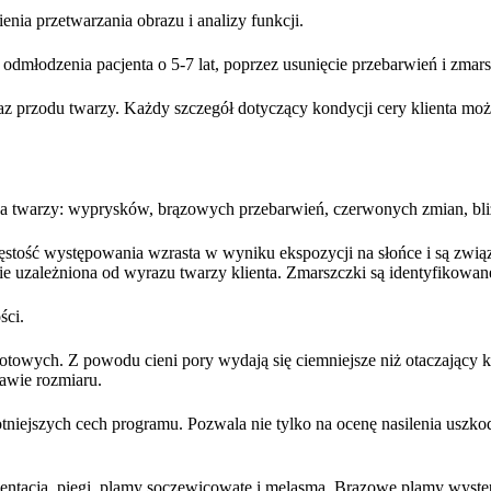
ia przetwarzania obrazu i analizy funkcji.
a odmłodzenia pacjenta o 5-7 lat, poprzez usunięcie przebarwień i zmar
az przodu twarzy. Każdy szczegół dotyczący kondycji cery klienta mo
 twarzy: wyprysków, brązowych przebarwień, czerwonych zmian, bli
ęstość występowania wzrasta w wyniku ekspozycji na słońce i są związa
 uzależniona od wyrazu twarzy klienta. Zmarszczki są identyfikowane 
ści.
wych. Z powodu cieni pory wydają się ciemniejsze niż otaczający kolo
tawie rozmiaru.
niejszych cech programu. Pozwala nie tylko na ocenę nasilenia uszko
entacja, piegi, plamy soczewicowate i melasma. Brązowe plamy wystę