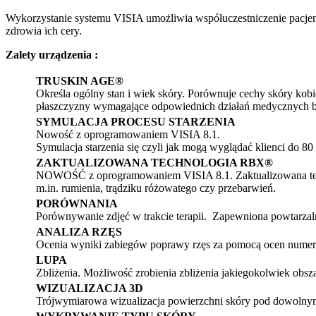
Wykorzystanie systemu VISIA umożliwia współuczestniczenie pacjen
zdrowia ich cery.
Zalety urządzenia :
TRUSKIN AGE®
Określa ogólny stan i wiek skóry. Porównuje cechy skóry ko
płaszczyzny wymagające odpowiednich działań medycznych b
SYMULACJA PROCESU STARZENIA
Nowość z oprogramowaniem VISIA 8.1.
Symulacja starzenia się czyli jak mogą wyglądać klienci do 80
ZAKTUALIZOWANA TECHNOLOGIA RBX®
NOWOŚĆ z oprogramowaniem VISIA 8.1. Zaktualizowana tec
m.in. rumienia, trądziku różowatego czy przebarwień.
PORÓWNANIA
Porównywanie zdjęć w trakcie terapii. Zapewniona powtarzaln
ANALIZA RZĘS
Ocenia wyniki zabiegów poprawy rzęs za pomocą ocen numeryc
LUPA
Zbliżenia. Możliwość zrobienia zbliżenia jakiegokolwiek obs
WIZUALIZACJA 3D
Trójwymiarowa wizualizacja powierzchni skóry pod dowolny