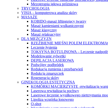
Mezoterapia igłowa próżniowa
TRYCHOLOGIA
VISIA – komputerowa analiza skóry
MASAŻE
KOBIDO-masaż liftingujący twarzy
Masaż kamieniami wulkanicznymi
Masaż klasyczny
Masaż relaksacyjny
DLA MĘŻCZYZN
RZEŹBIENIE MIĘŚNI POLEM ELEKTROM
Leczenie łysienia
TOKSYNA BOTULINOWA – Leczenie nadpotli
Modelowanie sylwetki
DEPILACJA LASEROWA
Podwójny podbródek
Redukacja rumienia i przebarwień
Redukcja zmarszczek
Regeneracja skóry
GINEKOLOGIA ESTETYCZNA
KOMÓRKI MACIERZYSTE -rewitalizacja warg
Laserowa rewitalizacja pochwy
Laserowe leczenie wysiłkowego nietrzymania mo
Lipoliza wzgórka łonowego
O-shot