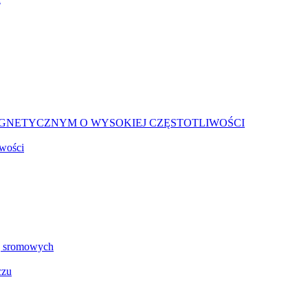
AGNETYCZNYM O WYSOKIEJ CZĘSTOTLIWOŚCI
wości
 sromowych
czu