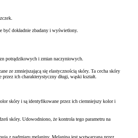
szczek.
że być dokładnie zbadany i wyświetlony.
zn potrądzikowych i zmian naczyniowych.
ne ze zmniejszającą się elastycznością skóry. Ta cecha skóry
przez ich charakterystyczny długi, wąski kształt.
r skóry i są identyfikowane przez ich ciemniejszy kolor i
dzeń skóry. Udowodniono, że kontrola tego parametru na
pują z nadmiaru melaniny. Melanina jest wytwarzana przez