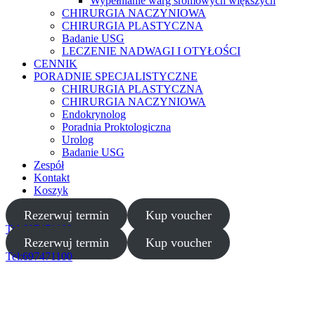
Wypełnianie warg sromowych większych
CHIRURGIA NACZYNIOWA
CHIRURGIA PLASTYCZNA
Badanie USG
LECZENIE NADWAGI I OTYŁOŚCI
CENNIK
PORADNIE SPECJALISTYCZNE
CHIRURGIA PLASTYCZNA
CHIRURGIA NACZYNIOWA
Endokrynolog
Poradnia Proktologiczna
Urolog
Badanie USG
Zespół
Kontakt
Koszyk
Rezerwuj termin
Kup voucher
Tel:697471100
Rezerwuj termin
Kup voucher
Tel:697471100